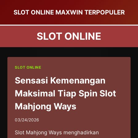
Skip
SLOT ONLINE MAXWIN TERPOPULER
to
content
SLOT ONLINE
SLOT ONLINE
Sensasi Kemenangan
Maksimal Tiap Spin Slot
Mahjong Ways
03/24/2026
Slot Mahjong Ways menghadirkan