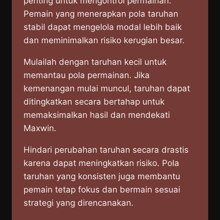
penting untuk mengontrol permainan.
Pemain yang menerapkan pola taruhan
stabil dapat mengelola modal lebih baik
dan meminimalkan risiko kerugian besar.
Mulailah dengan taruhan kecil untuk
memantau pola permainan. Jika
kemenangan mulai muncul, taruhan dapat
ditingkatkan secara bertahap untuk
memaksimalkan hasil dan mendekati
Maxwin.
Hindari perubahan taruhan secara drastis
karena dapat meningkatkan risiko. Pola
taruhan yang konsisten juga membantu
pemain tetap fokus dan bermain sesuai
strategi yang direncanakan.