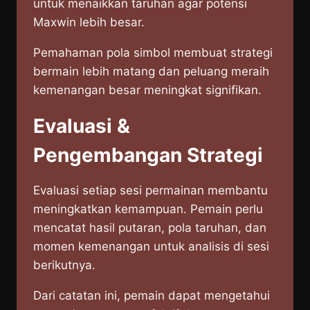
untuk menaikkan taruhan agar potensi
Maxwin lebih besar.
Pemahaman pola simbol membuat strategi
bermain lebih matang dan peluang meraih
kemenangan besar meningkat signifikan.
Evaluasi &
Pengembangan Strategi
Evaluasi setiap sesi permainan membantu
meningkatkan kemampuan. Pemain perlu
mencatat hasil putaran, pola taruhan, dan
momen kemenangan untuk analisis di sesi
berikutnya.
Dari catatan ini, pemain dapat mengetahui