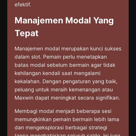
efektif.
Manajemen Modal Yang
Tepat
Manajemen modal merupakan kunci sukses
dalam slot. Pemain perlu menetapkan
batas modal sebelum bermain agar tidak
kehilangan kendali saat mengalami
kekalahan. Dengan pengaturan yang baik,
peluang untuk meraih kemenangan atau
Maxwin dapat meningkat secara signifikan.
Membagi modal menjadi beberapa sesi
memungkinkan pemain bermain lebih lama
dan mengeksplorasi berbagai strategi
tanpa menghabiskan seluruh saldo. Ini juga