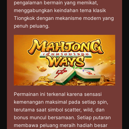
pengalaman bermain yang memikat,
menggabungkan keindahan tema klasik
Tiongkok dengan mekanisme modern yang
penuh peluang.
Permainan ini terkenal karena sensasi
kemenangan maksimal pada setiap spin,
terutama saat simbol scatter, wild, dan
bonus muncul bersamaan. Setiap putaran
membawa peluang meraih hadiah besar