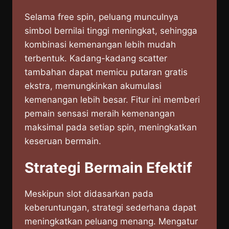
Selama free spin, peluang munculnya
simbol bernilai tinggi meningkat, sehingga
kombinasi kemenangan lebih mudah
terbentuk. Kadang-kadang scatter
tambahan dapat memicu putaran gratis
ekstra, memungkinkan akumulasi
kemenangan lebih besar. Fitur ini memberi
pemain sensasi meraih kemenangan
maksimal pada setiap spin, meningkatkan
keseruan bermain.
Strategi Bermain Efektif
Meskipun slot didasarkan pada
keberuntungan, strategi sederhana dapat
meningkatkan peluang menang. Mengatur