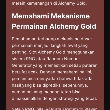
meraih kemenangan di Alchemy Gold.
Memahami Mekanisme
Permainan Alchemy Gold
Pemahaman terhadap mekanisme dasar
permainan menjadi langkah awal yang
penting. Slot Alchemy Gold menggunakan
sistem RNG atau Random Number
Generator yang memastikan setiap putaran
bersifat acak. Dengan memahami hal ini,
pemain bisa menyadari bahwa tidak ada
hasil yang bisa diprediksi sepenuhnya,
namun peluang menang tetap bisa
dimaksimalkan dengan strategi yang tepat.
Selain RNG, nilai RTP atau Return to Player