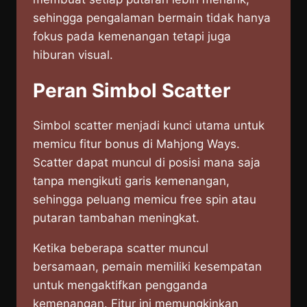
sehingga pengalaman bermain tidak hanya
fokus pada kemenangan tetapi juga
hiburan visual.
Peran Simbol Scatter
Simbol scatter menjadi kunci utama untuk
memicu fitur bonus di Mahjong Ways.
Scatter dapat muncul di posisi mana saja
tanpa mengikuti garis kemenangan,
sehingga peluang memicu free spin atau
putaran tambahan meningkat.
Ketika beberapa scatter muncul
bersamaan, pemain memiliki kesempatan
untuk mengaktifkan pengganda
kemenangan. Fitur ini memungkinkan