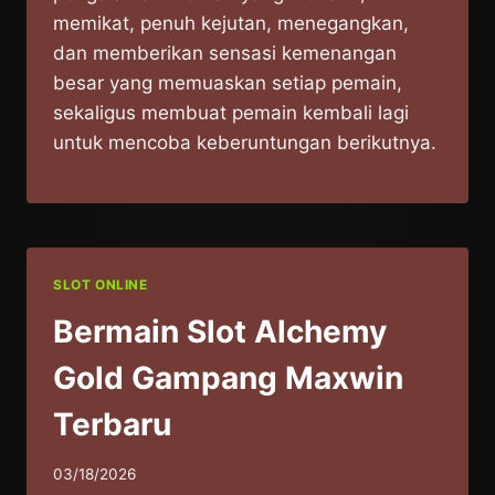
memikat, penuh kejutan, menegangkan,
dan memberikan sensasi kemenangan
besar yang memuaskan setiap pemain,
sekaligus membuat pemain kembali lagi
untuk mencoba keberuntungan berikutnya.
SLOT ONLINE
Bermain Slot Alchemy
Gold Gampang Maxwin
Terbaru
03/18/2026