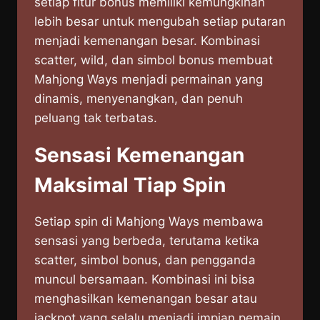
setiap fitur bonus memiliki kemungkinan
lebih besar untuk mengubah setiap putaran
menjadi kemenangan besar. Kombinasi
scatter, wild, dan simbol bonus membuat
Mahjong Ways menjadi permainan yang
dinamis, menyenangkan, dan penuh
peluang tak terbatas.
Sensasi Kemenangan
Maksimal Tiap Spin
Setiap spin di Mahjong Ways membawa
sensasi yang berbeda, terutama ketika
scatter, simbol bonus, dan pengganda
muncul bersamaan. Kombinasi ini bisa
menghasilkan kemenangan besar atau
jackpot yang selalu menjadi impian pemain,