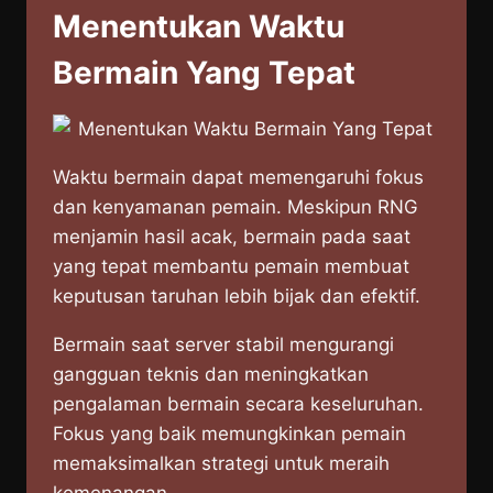
Menentukan Waktu
Bermain Yang Tepat
Waktu bermain dapat memengaruhi fokus
dan kenyamanan pemain. Meskipun RNG
menjamin hasil acak, bermain pada saat
yang tepat membantu pemain membuat
keputusan taruhan lebih bijak dan efektif.
Bermain saat server stabil mengurangi
gangguan teknis dan meningkatkan
pengalaman bermain secara keseluruhan.
Fokus yang baik memungkinkan pemain
memaksimalkan strategi untuk meraih
kemenangan.