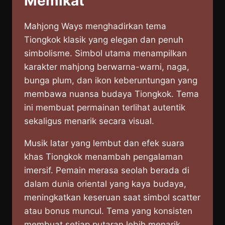
Memikat
Mahjong Ways menghadirkan tema
Tiongkok klasik yang elegan dan penuh
simbolisme. Simbol utama menampilkan
karakter mahjong berwarna-warni, naga,
bunga plum, dan ikon keberuntungan yang
membawa nuansa budaya Tiongkok. Tema
ini membuat permainan terlihat autentik
sekaligus menarik secara visual.
Musik latar yang lembut dan efek suara
khas Tiongkok menambah pengalaman
imersif. Pemain merasa seolah berada di
dalam dunia oriental yang kaya budaya,
meningkatkan keseruan saat simbol scatter
atau bonus muncul. Tema yang konsisten
membuat setiap putaran lebih menarik,