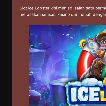
h
a
e
e
k
i
a
c
s
l
y
n
Slot Ice Lobster kini menjadi salah satu perm
t
e
s
e
p
e
merasakan sensasi kasino dari rumah dengan 
s
b
e
g
e
A
o
n
r
p
o
g
a
p
k
e
m
r