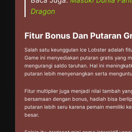
Baca Juga:
Masuki Dunia Fant
Dragon
Fitur Bonus Dan Putaran Gr
Salah satu keunggulan Ice Lobster adalah fi
Game ini menyediakan putaran gratis yang
mengurangi saldo taruhan. Hal ini meningk
putaran lebih menyenangkan serta mengunt
Fitur multiplier juga menjadi nilai tambah yan
bersamaan dengan bonus, hadiah bisa berlip
putaran lebih seru karena pemain memiliki
besar.