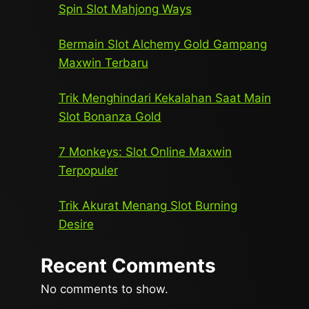
Spin Slot Mahjong Ways
Bermain Slot Alchemy Gold Gampang
Maxwin Terbaru
Trik Menghindari Kekalahan Saat Main
Slot Bonanza Gold
7 Monkeys: Slot Online Maxwin
Terpopuler
Trik Akurat Menang Slot Burning
Desire
Recent Comments
No comments to show.