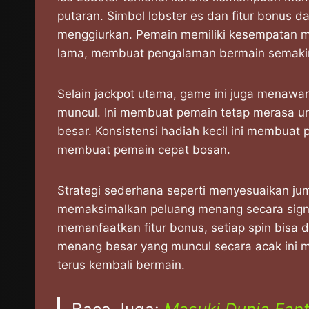
putaran. Simbol lobster es dan fitur bonus d
menggiurkan. Pemain memiliki kesempatan 
lama, membuat pengalaman bermain semaki
Selain jackpot utama, game ini juga menawa
muncul. Ini membuat pemain tetap merasa un
besar. Konsistensi hadiah kecil ini membuat
membuat pemain cepat bosan.
Strategi sederhana seperti menyesuaikan jum
memaksimalkan peluang menang secara sign
memanfaatkan fitur bonus, setiap spin bisa
menang besar yang muncul secara acak ini 
terus kembali bermain.