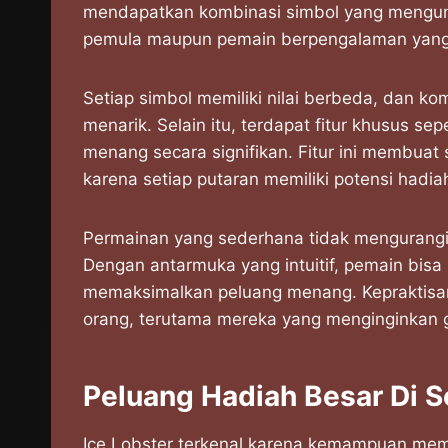
mendapatkan kombinasi simbol yang mengunt
pemula maupun pemain berpengalaman yang i
Setiap simbol memiliki nilai berbeda, dan k
menarik. Selain itu, terdapat fitur khusus se
menang secara signifikan. Fitur ini membua
karena setiap putaran memiliki potensi hadia
Permainan yang sederhana tidak mengurangi
Dengan antarmuka yang intuitif, pemain bisa
memaksimalkan peluang menang. Kepraktisan 
orang, terutama mereka yang menginginkan 
Peluang Hadiah Besar Di S
Ice Lobster terkenal karena kemampuan mem