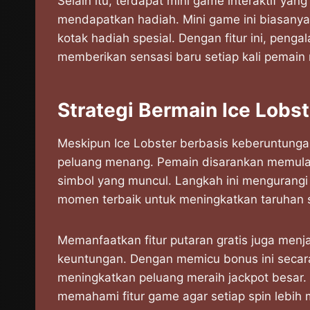
Selain itu, terdapat mini game interaktif 
mendapatkan hadiah. Mini game ini biasany
kotak hadiah spesial. Dengan fitur ini, peng
memberikan sensasi baru setiap kali pemain
Strategi Bermain Ice Lobst
Meskipun Ice Lobster berbasis keberuntungan
peluang menang. Pemain disarankan memulai
simbol yang muncul. Langkah ini mengurangi
momen terbaik untuk meningkatkan taruhan s
Memanfaatkan fitur putaran gratis juga menj
keuntungan. Dengan memicu bonus ini secar
meningkatkan peluang meraih jackpot besar.
memahami fitur game agar setiap spin lebih