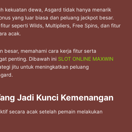
uh kekuatan dewa, Asgard tidak hanya menarik
bonus yang luar biasa dan peluang jackpot besar.
itur seperti Wilds, Multipliers, Free Spins, dan fitur
ara acak.
 besar, memahami cara kerja fitur serta
gat penting. Dibawah ini
SLOT ONLINE MAXWIN
egi jitu untuk meningkatkan peluang
sgard.
a Yang Jadi Kunci Kemenangan
aktif secara acak setelah pemain melakukan