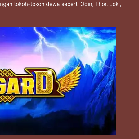
ngan tokoh-tokoh dewa seperti Odin, Thor, Loki,