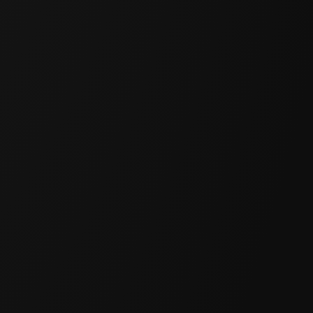
Keberuntungan Tropis Panduan
Lengkap Cara Bermain Tiki
Fruits
12/27/2024