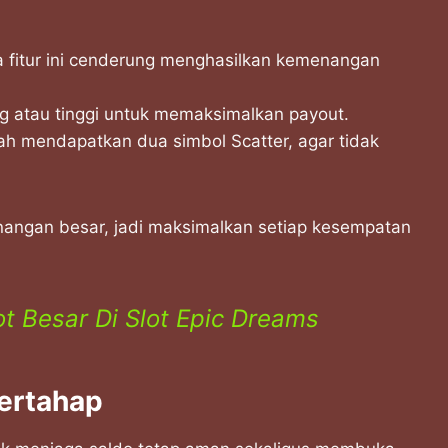
na fitur ini cenderung menghasilkan kemenangan
g atau tinggi untuk memaksimalkan payout.
dah mendapatkan dua simbol Scatter, agar tidak
nangan besar, jadi maksimalkan setiap kesempatan
ot Besar Di Slot Epic Dreams
Bertahap