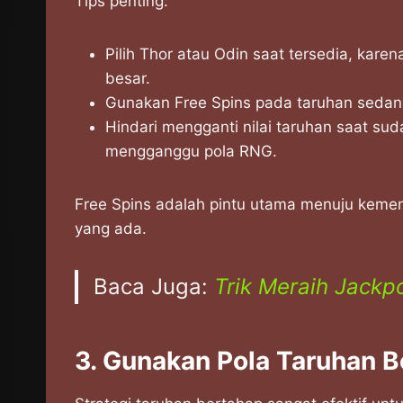
Tips penting:
Pilih Thor atau Odin saat tersedia, kare
besar.
Gunakan Free Spins pada taruhan sedan
Hindari mengganti nilai taruhan saat su
mengganggu pola RNG.
Free Spins adalah pintu utama menuju keme
yang ada.
Baca Juga:
Trik Meraih Jackp
3. Gunakan Pola Taruhan 