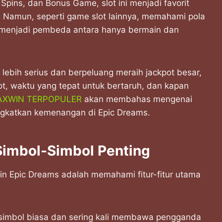
ee Spins, dan Bonus Game, slot ini menjadi favorit
 Namun, seperti game slot lainnya, memahami pola
 menjadi pembeda antara hanya bermain dan
lebih serius dan berpeluang meraih jackpot besar,
t, waktu yang tepat untuk bertaruh, dan kapan
AXWIN TERPOPULER
akan membahas mengenai
ingkatkan kemenangan di Epic Dreams.
 Simbol-Simbol Penting
n Epic Dreams adalah memahami fitur-fitur utama
simbol biasa dan sering kali membawa pengganda