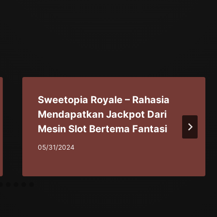
Sweetopia Royale – Rahasia
Mendapatkan Jackpot Dari
Mesin Slot Bertema Fantasi
05/31/2024