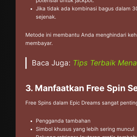
potensial untuk jackpot.
Jika tidak ada kombinasi bagus dalam 3
sejenak.
Metode ini membantu Anda menghindari kehi
membayar.
Baca Juga:
Tips Terbaik Mena
3. Manfaatkan Free Spin 
Free Spins dalam Epic Dreams sangat pentin
Pengganda tambahan
Simbol khusus yang lebih sering muncul