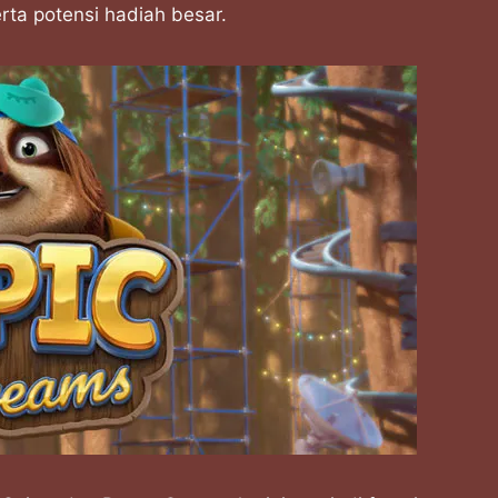
rta potensi hadiah besar.