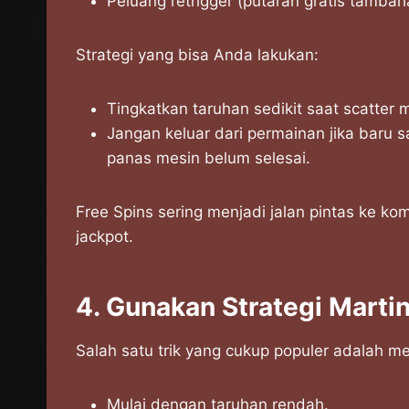
Peluang retrigger (putaran gratis tambah
Strategi yang bisa Anda lakukan:
Tingkatkan taruhan sedikit saat scatter 
Jangan keluar dari permainan jika baru 
panas mesin belum selesai.
Free Spins sering menjadi jalan pintas ke k
jackpot.
4. Gunakan Strategi Mart
Salah satu trik yang cukup populer adalah me
Mulai dengan taruhan rendah.