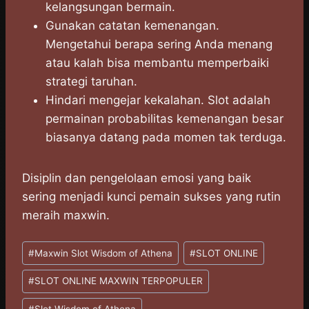
kelangsungan bermain.
Gunakan catatan kemenangan.
Mengetahui berapa sering Anda menang
atau kalah bisa membantu memperbaiki
strategi taruhan.
Hindari mengejar kekalahan. Slot adalah
permainan probabilitas kemenangan besar
biasanya datang pada momen tak terduga.
Disiplin dan pengelolaan emosi yang baik
sering menjadi kunci pemain sukses yang rutin
meraih maxwin.
Post
#
Maxwin Slot Wisdom of Athena
#
SLOT ONLINE
Tags:
#
SLOT ONLINE MAXWIN TERPOPULER
#
Slot Wisdom of Athena