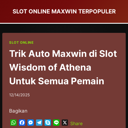
Skip
SLOT ONLINE MAXWIN TERPOPULER
to
content
SLOT ONLINE
Trik Auto Maxwin di Slot
Wisdom of Athena
Untuk Semua Pemain
By
12/14/2025
adminliuy
Bagikan
W
F
M
T
S
L
X
Share