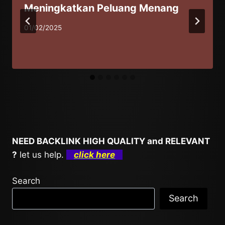
Meningkatkan Peluang Menang
01/02/2025
NEED BACKLINK HIGH QUALITY and RELEVANT
?
let us help.
click here
Search
Search