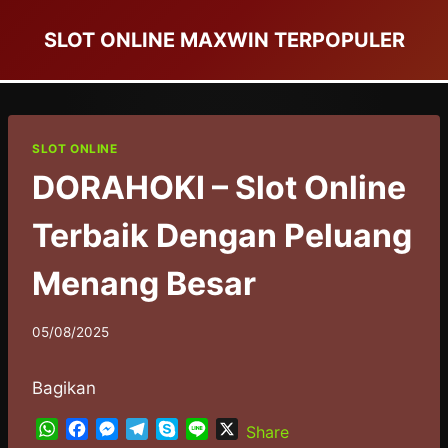
Skip
SLOT ONLINE MAXWIN TERPOPULER
to
content
SLOT ONLINE
DORAHOKI – Slot Online
Terbaik Dengan Peluang
Menang Besar
By
05/08/2025
adminliuy
Bagikan
W
F
M
T
S
L
X
Share