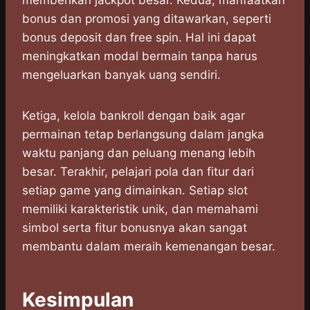
memberikan jackpot besar. Kedua, manfaatkan
bonus dan promosi yang ditawarkan, seperti
bonus deposit dan free spin. Hal ini dapat
meningkatkan modal bermain tanpa harus
mengeluarkan banyak uang sendiri.
Ketiga, kelola bankroll dengan baik agar
permainan tetap berlangsung dalam jangka
waktu panjang dan peluang menang lebih
besar. Terakhir, pelajari pola dan fitur dari
setiap game yang dimainkan. Setiap slot
memiliki karakteristik unik, dan memahami
simbol serta fitur bonusnya akan sangat
membantu dalam meraih kemenangan besar.
Kesimpulan