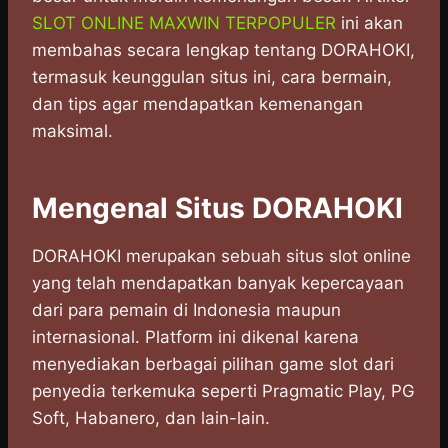
SLOT ONLINE MAXWIN TERPOPULER
ini akan
membahas secara lengkap tentang DORAHOKI,
termasuk keunggulan situs ini, cara bermain,
dan tips agar mendapatkan kemenangan
maksimal.
Mengenal Situs DORAHOKI
DORAHOKI merupakan sebuah situs slot online
yang telah mendapatkan banyak kepercayaan
dari para pemain di Indonesia maupun
internasional. Platform ini dikenal karena
menyediakan berbagai pilihan game slot dari
penyedia terkemuka seperti Pragmatic Play, PG
Soft, Habanero, dan lain-lain.