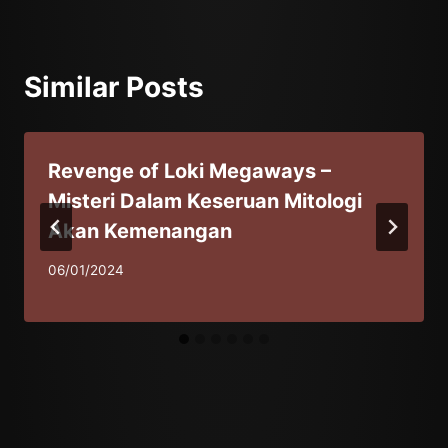
Similar Posts
Revenge of Loki Megaways –
Misteri Dalam Keseruan Mitologi
Akan Kemenangan
06/01/2024