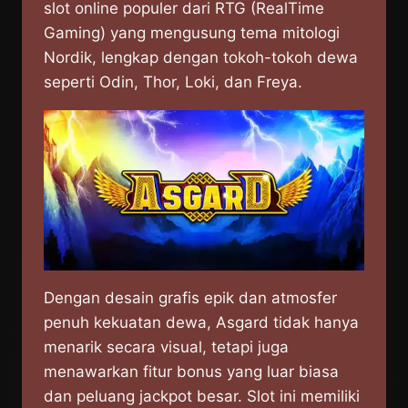
slot online populer dari RTG (RealTime
Gaming) yang mengusung tema mitologi
Nordik, lengkap dengan tokoh-tokoh dewa
seperti Odin, Thor, Loki, dan Freya.
Dengan desain grafis epik dan atmosfer
penuh kekuatan dewa, Asgard tidak hanya
menarik secara visual, tetapi juga
menawarkan fitur bonus yang luar biasa
dan peluang jackpot besar. Slot ini memiliki