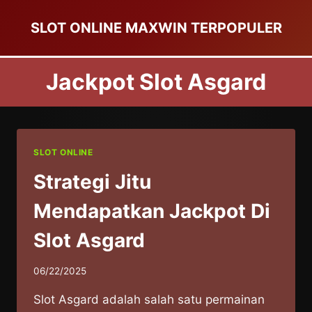
Skip
SLOT ONLINE MAXWIN TERPOPULER
to
content
Jackpot Slot Asgard
SLOT ONLINE
Strategi Jitu
Mendapatkan Jackpot Di
Slot Asgard
06/22/2025
Slot Asgard adalah salah satu permainan