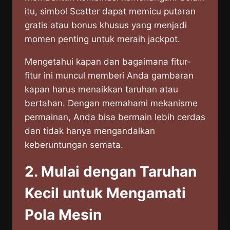
itu, simbol Scatter dapat memicu putaran
gratis atau bonus khusus yang menjadi
momen penting untuk meraih jackpot.
Mengetahui kapan dan bagaimana fitur-
fitur ini muncul memberi Anda gambaran
kapan harus menaikkan taruhan atau
bertahan. Dengan memahami mekanisme
permainan, Anda bisa bermain lebih cerdas
dan tidak hanya mengandalkan
keberuntungan semata.
2. Mulai dengan Taruhan
Kecil untuk Mengamati
Pola Mesin