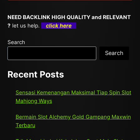
NEED BACKLINK HIGH QUALITY and RELEVANT
?
let us help.
click here
Search
Search
Recent Posts
Sensasi Kemenangan Maksimal Tiap Spin Slot
Mahjong Ways
Bermain Slot Alchemy Gold Gampang Maxwin
Terbaru