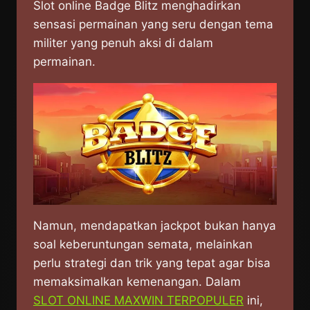
Slot online Badge Blitz menghadirkan
sensasi permainan yang seru dengan tema
militer yang penuh aksi di dalam
permainan.
Namun, mendapatkan jackpot bukan hanya
soal keberuntungan semata, melainkan
perlu strategi dan trik yang tepat agar bisa
memaksimalkan kemenangan. Dalam
SLOT ONLINE MAXWIN TERPOPULER
ini,