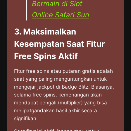
Bermain di Slot
Online Safari Sun
3. Maksimalkan
Kesempatan Saat Fitur
Free Spins Aktif
Fitur free spins atau putaran gratis adalah
saat yang paling menguntungkan untuk
mengejar jackpot di Badge Blitz. Biasanya,
selama free spins, kemenangan akan
mendapat pengali (multiplier) yang bisa
melipatgandakan hasil akhir secara
signifikan.