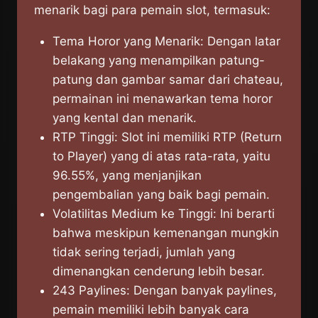
menarik bagi para pemain slot, termasuk:
Tema Horor yang Menarik: Dengan latar
belakang yang menampilkan patung-
patung dan gambar samar dari chateau,
permainan ini menawarkan tema horor
yang kental dan menarik.
RTP Tinggi: Slot ini memiliki RTP (Return
to Player) yang di atas rata-rata, yaitu
96.55%, yang menjanjikan
pengembalian yang baik bagi pemain.
Volatilitas Medium ke Tinggi: Ini berarti
bahwa meskipun kemenangan mungkin
tidak sering terjadi, jumlah yang
dimenangkan cenderung lebih besar.
243 Paylines: Dengan banyak paylines,
pemain memiliki lebih banyak cara