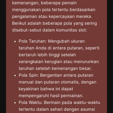
kemenangan, beberapa pemain
menggunakan pola tertentu berdasarkan
pengalaman atau kepercayaan mereka.
Berikut adalah beberapa pola yang sering
disebut-sebut dalam komunitas slot:
Pola Taruhan: Mengubah ukuran
taruhan Anda di antara putaran, seperti
bertaruh lebih tinggi setelah
serangkaian kerugian atau menurunkan
taruhan setelah kemenangan besar.
Pola Spin: Bergantian antara putaran
manual dan putaran otomatis, dengan
keyakinan bahwa ini dapat
mempengaruhi hasil permainan.
Pola Waktu: Bermain pada waktu-waktu
tertentu dalam sehari dengan asumsi