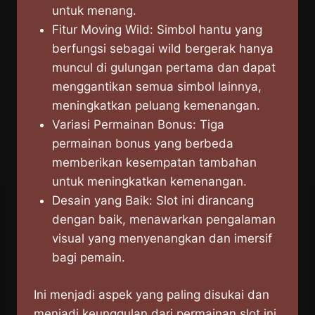
untuk menang.
Fitur Moving Wild: Simbol hantu yang
berfungsi sebagai wild bergerak hanya
muncul di gulungan pertama dan dapat
menggantikan semua simbol lainnya,
meningkatkan peluang kemenangan.
Variasi Permainan Bonus: Tiga
permainan bonus yang berbeda
memberikan kesempatan tambahan
untuk meningkatkan kemenangan.
Desain yang Baik: Slot ini dirancang
dengan baik, menawarkan pengalaman
visual yang menyenangkan dan imersif
bagi pemain.
Ini menjadi aspek yang paling disukai dan
menjadi keunggulan dari permainan slot ini.