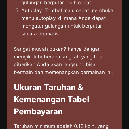
gulungan berputar lebih cepat.
Autoplay: Tombol maju cepat membuka
menu autoplay, di mana Anda dapat
mengatur gulungan untuk berputar
secara otomatis.
Sangat mudah bukan? hanya dengan
mengikuti beberapa langkah yang telah
diberikan Anda akan langsung bisa
bermain dan memenangkan permainan ini.
Ukuran Taruhan &
Kemenangan Tabel
Pembayaran
Taruhan minimum adalah 0.18 koin, yang