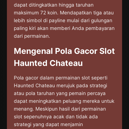
dapat ditingkatkan hingga taruhan
maksimum 72 koin. Mendapatkan tiga atau
lebih simbol di payline mulai dari gulungan
paling kiri akan memberi Anda pembayaran
dari permainan.
Mengenal Pola Gacor Slot
Haunted Chateau
Pola gacor dalam permainan slot seperti
Haunted Chateau merujuk pada strategi
atau pola taruhan yang pemain percaya
dapat meningkatkan peluang mereka untuk
menang. Meskipun hasil dari permainan
slot sepenuhnya acak dan tidak ada
strategi yang dapat menjamin