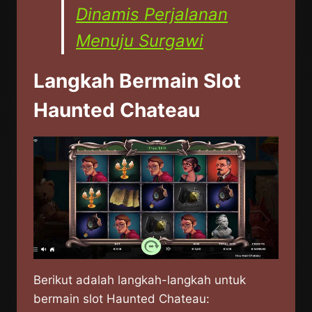
Dinamis Perjalanan
Menuju Surgawi
Langkah Bermain Slot
Haunted Chateau
Berikut adalah langkah-langkah untuk
bermain slot Haunted Chateau: