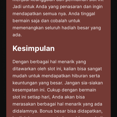
Jadi untuk Anda yang penasaran dan ingin
mendapatkan semua nya. Anda tinggal
bermain saja dan cobalah untuk
memenangkan seluruh hadiah besar yang
ada.
Kesimpulan
Dengan berbagai hal menarik yang
ditawarkan oleh slot ini, kalian bisa sangat
mudah untuk mendapatkan hiburan serta
keuntungan yang besar. Jangan sia-siakan
kesempatan ini. Cukup dengan bermain
slot ini setiap hari, Anda akan bisa
merasakan berbagai hal menarik yang ada
didalamnya. Bonus besar bisa didapatkan,