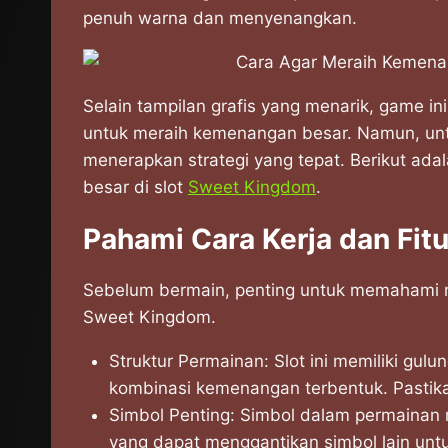
penuh warna dan menyenangkan.
Selain tampilan grafis yang menarik, game i
untuk meraih kemenangan besar. Namun, unt
menerapkan strategi yang tepat. Berikut ad
besar di slot
Sweet Kingdom
.
Pahami Cara Kerja dan Fit
Sebelum bermain, penting untuk memahami me
Sweet Kingdom.
Struktur Permainan: Slot ini memiliki gu
kombinasi kemenangan terbentuk. Pastika
Simbol Penting: Simbol dalam permainan m
yang dapat menggantikan simbol lain un