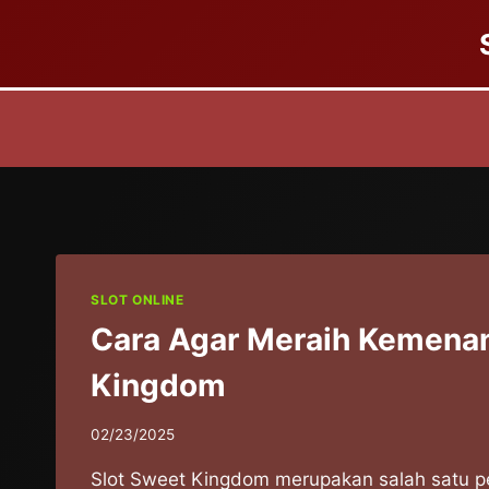
Skip
to
content
SLOT ONLINE
Cara Agar Meraih Kemenan
Kingdom
02/23/2025
Slot Sweet Kingdom merupakan salah satu p