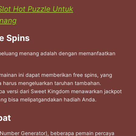
lot Hot Puzzle Untuk
enang
e Spins
n peluang menang adalah dengan memanfaatkan
rmainan ini dapat memberikan free spins, yang
 harus mengeluarkan taruhan tambahan.
rapa versi dari Sweet Kingdom menawarkan jackpot
ng bisa melipatgandakan hadiah Anda.
pat
 Number Generator), beberapa pemain percaya