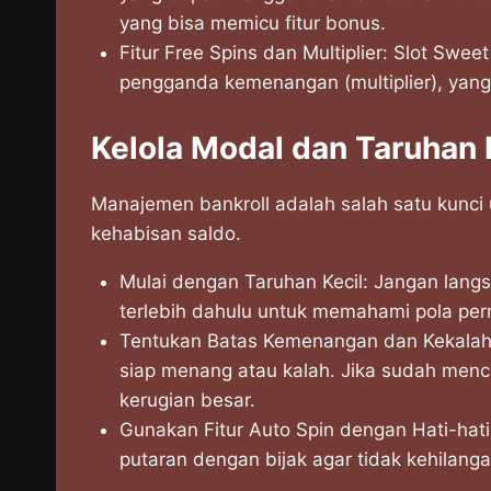
yang bisa memicu fitur bonus.
Fitur Free Spins dan Multiplier: Slot Swe
pengganda kemenangan (multiplier), yan
Kelola Modal dan Taruhan 
Manajemen bankroll adalah salah satu kunci 
kehabisan saldo.
Mulai dengan Taruhan Kecil: Jangan langs
terlebih dahulu untuk memahami pola per
Tentukan Batas Kemenangan dan Kekalaha
siap menang atau kalah. Jika sudah menc
kerugian besar.
Gunakan Fitur Auto Spin dengan Hati-hati
putaran dengan bijak agar tidak kehilangan