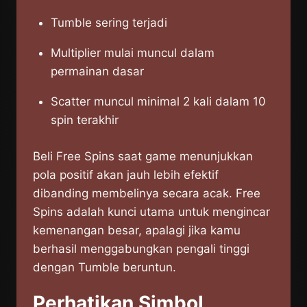
Tumble sering terjadi
Multiplier mulai muncul dalam
permainan dasar
Scatter muncul minimal 2 kali dalam 10
spin terakhir
Beli Free Spins saat game menunjukkan
pola positif akan jauh lebih efektif
dibanding membelinya secara acak. Free
Spins adalah kunci utama untuk mengincar
kemenangan besar, apalagi jika kamu
berhasil menggabungkan pengali tinggi
dengan Tumble beruntun.
Perhatikan Simbol