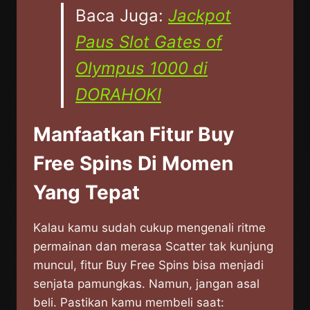
Baca Juga:
Jackpot
Paus Slot Gates of
Olympus 1000 di
DORAHOKI
Manfaatkan Fitur Buy
Free Spins Di Momen
Yang Tepat
Kalau kamu sudah cukup mengenali ritme
permainan dan merasa Scatter tak kunjung
muncul, fitur Buy Free Spins bisa menjadi
senjata pamungkas. Namun, jangan asal
beli. Pastikan kamu membeli saat: