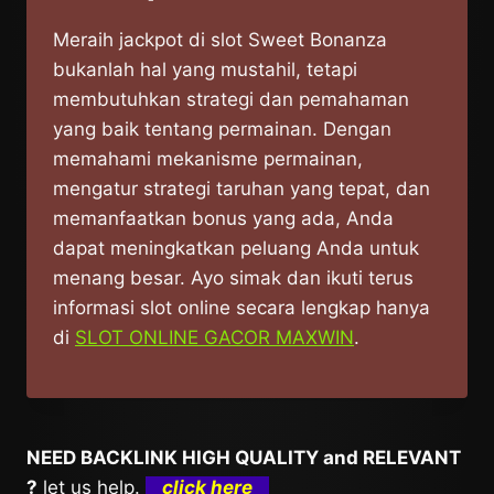
Meraih jackpot di slot Sweet Bonanza
bukanlah hal yang mustahil, tetapi
membutuhkan strategi dan pemahaman
yang baik tentang permainan. Dengan
memahami mekanisme permainan,
mengatur strategi taruhan yang tepat, dan
memanfaatkan bonus yang ada, Anda
dapat meningkatkan peluang Anda untuk
menang besar. Ayo simak dan ikuti terus
informasi slot online secara lengkap hanya
di
SLOT ONLINE GACOR MAXWIN
.
NEED BACKLINK HIGH QUALITY and RELEVANT
?
let us help.
click here