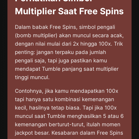
Multiplier Saat Free Spins
Dalam babak Free Spins, simbol pengali
(bomb multiplier) akan muncul secara acak,
dengan nilai mulai dari 2x hingga 100x. Trik
penting: jangan terpaku pada jumlah
pengali saja, tapi juga pastikan kamu
mendapat Tumble panjang saat multiplier
tinggi muncul.
Contohnya, jika kamu mendapatkan 100x
tapi hanya satu kombinasi kemenangan
kecil, hasilnya tetap biasa. Tapi jika 100x
muncul saat Tumble menghasilkan 5 atau 6
kemenangan berturut-turut, itulah momen
jackpot besar. Kesabaran dalam Free Spins