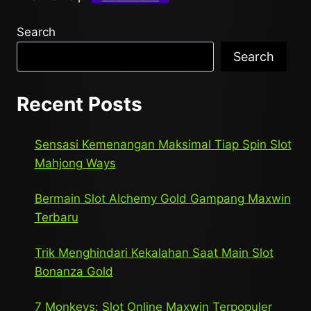
Search
Search
Recent Posts
Sensasi Kemenangan Maksimal Tiap Spin Slot
Mahjong Ways
Bermain Slot Alchemy Gold Gampang Maxwin
Terbaru
Trik Menghindari Kekalahan Saat Main Slot
Bonanza Gold
7 Monkeys: Slot Online Maxwin Terpopuler