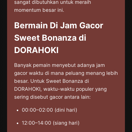
sangat dibutuhkan untuk meraih
momentum besar ini.
Bermain Di Jam Gacor
Sweet Bonanza di
DORAHOKI
Banyak pemain menyebut adanya jam
gacor waktu di mana peluang menang lebih
besar. Untuk Sweet Bonanza di
DORAHOKI, waktu-waktu populer yang
sering disebut gacor antara lain:
00:00–02:00 (dini hari)
12:00–14:00 (siang hari)