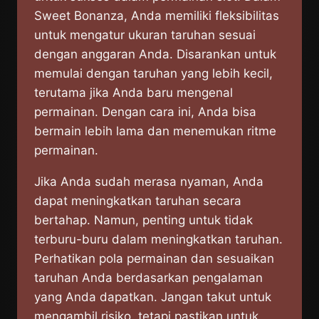
Sweet Bonanza, Anda memiliki fleksibilitas
untuk mengatur ukuran taruhan sesuai
dengan anggaran Anda. Disarankan untuk
memulai dengan taruhan yang lebih kecil,
terutama jika Anda baru mengenal
permainan. Dengan cara ini, Anda bisa
bermain lebih lama dan menemukan ritme
permainan.
Jika Anda sudah merasa nyaman, Anda
dapat meningkatkan taruhan secara
bertahap. Namun, penting untuk tidak
terburu-buru dalam meningkatkan taruhan.
Perhatikan pola permainan dan sesuaikan
taruhan Anda berdasarkan pengalaman
yang Anda dapatkan. Jangan takut untuk
mengambil risiko, tetapi pastikan untuk