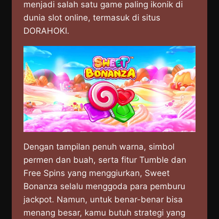
menjadi salah satu game paling ikonik di
dunia slot online, termasuk di situs
DORAHOKI.
Dengan tampilan penuh warna, simbol
permen dan buah, serta fitur Tumble dan
Free Spins yang menggiurkan, Sweet
Bonanza selalu menggoda para pemburu
jackpot. Namun, untuk benar-benar bisa
menang besar, kamu butuh strategi yang