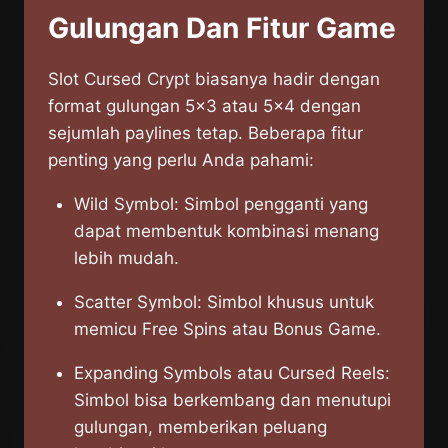
Gulungan Dan Fitur Game
Slot Cursed Crypt biasanya hadir dengan
format gulungan 5×3 atau 5×4 dengan
sejumlah paylines tetap. Beberapa fitur
penting yang perlu Anda pahami:
Wild Symbol: Simbol pengganti yang
dapat membentuk kombinasi menang
lebih mudah.
Scatter Symbol: Simbol khusus untuk
memicu Free Spins atau Bonus Game.
Expanding Symbols atau Cursed Reels:
Simbol bisa berkembang dan menutupi
gulungan, memberikan peluang