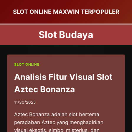
Skip
SLOT ONLINE MAXWIN TERPOPULER
to
content
Slot Budaya
SLOT ONLINE
Analisis Fitur Visual Slot
Aztec Bonanza
11/30/2025
Aztec Bonanza adalah slot bertema
peradaban Aztec yang menghadirkan
visual eksotis, simbol misterius, dan