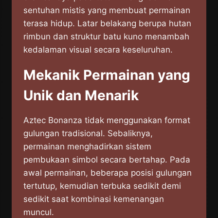
sentuhan mistis yang membuat permainan
terasa hidup. Latar belakang berupa hutan
rimbun dan struktur batu kuno menambah
kedalaman visual secara keseluruhan.
Mekanik Permainan yang
Unik dan Menarik
Aztec Bonanza tidak menggunakan format
gulungan tradisional. Sebaliknya,
permainan menghadirkan sistem
pembukaan simbol secara bertahap. Pada
awal permainan, beberapa posisi gulungan
tertutup, kemudian terbuka sedikit demi
sedikit saat kombinasi kemenangan
muncul.