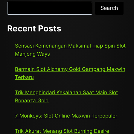
Search
Recent Posts
Sensasi Kemenangan Maksimal Tiap Spin Slot
Mahjong Ways
Bermain Slot Alchemy Gold Gampang Maxwin
Terbaru
Trik Menghindari Kekalahan Saat Main Slot
Bonanza Gold
7 Monkeys: Slot Online Maxwin Terpopuler
Trik Akurat Menang Slot Burning Desire