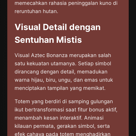
memecahkan rahasia peninggalan kuno di
reruntuhan hutan.
Visual Detail dengan
Sentuhan Mistis
Visual Aztec Bonanza merupakan salah
satu kekuatan utamanya. Setiap simbol
dirancang dengan detail, memadukan
warna hijau, biru, ungu, dan emas untuk
menciptakan tampilan yang memikat.
Totem yang berdiri di samping gulungan
ikut bertransformasi saat fitur bonus aktif,
menambah kesan interaktif. Animasi
kilauan permata, gerakan simbol, serta
efek cahaya pada totem menghadirkan