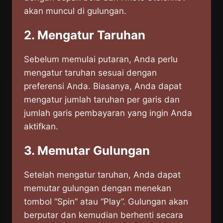
akan muncul di gulungan.
2. Mengatur Taruhan
Sebelum memulai putaran, Anda perlu
mengatur taruhan sesuai dengan
preferensi Anda. Biasanya, Anda dapat
mengatur jumlah taruhan per garis dan
jumlah garis pembayaran yang ingin Anda
aktifkan.
3. Memutar Gulungan
Setelah mengatur taruhan, Anda dapat
memutar gulungan dengan menekan
tombol “Spin” atau “Play”. Gulungan akan
berputar dan kemudian berhenti secara