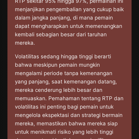
RTP sekitar 95% hingga 97%, permainan ini
menjanjikan pengembalian yang cukup baik
dalam jangka panjang, di mana pemain
dapat mengharapkan untuk memenangkan
kembali sebagian besar dari taruhan
mereka.
Volatilitas sedang hingga tinggi berarti
bahwa meskipun pemain mungkin
mengalami periode tanpa kemenangan
yang panjang, saat kemenangan datang,
mereka cenderung lebih besar dan
memuaskan. Pemahaman tentang RTP dan
volatilitas ini penting bagi pemain untuk
mengelola ekspektasi dan strategi bermain
mereka, memastikan bahwa mereka siap
untuk menikmati risiko yang lebih tinggi