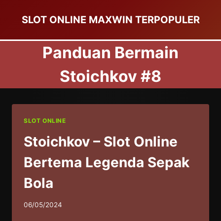
Skip
SLOT ONLINE MAXWIN TERPOPULER
to
content
Panduan Bermain
Stoichkov #8
SLOT ONLINE
Stoichkov – Slot Online
Bertema Legenda Sepak
Bola
06/05/2024