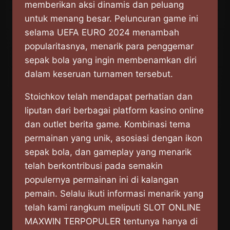
memberikan aksi dinamis dan peluang
untuk menang besar. Peluncuran game ini
selama UEFA EURO 2024 menambah
popularitasnya, menarik para penggemar
sepak bola yang ingin membenamkan diri
dalam keseruan turnamen tersebut.
Stoichkov telah mendapat perhatian dan
liputan dari berbagai platform kasino online
dan outlet berita game. Kombinasi tema
permainan yang unik, asosiasi dengan ikon
sepak bola, dan gameplay yang menarik
telah berkontribusi pada semakin
populernya permainan ini di kalangan
pemain. Selalu ikuti informasi menarik yang
telah kami rangkum meliputi SLOT ONLINE
MAXWIN TERPOPULER tentunya hanya di