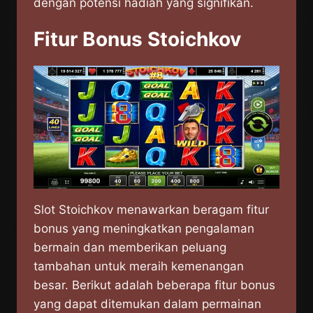
dengan potensi hadiah yang signifikan.
Fitur Bonus Stoichkov
Slot Stoichkov menawarkan beragam fitur
bonus yang meningkatkan pengalaman
bermain dan memberikan peluang
tambahan untuk meraih kemenangan
besar. Berikut adalah beberapa fitur bonus
yang dapat ditemukan dalam permainan