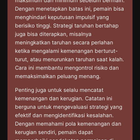
maksimum dan minimum sebelum bermain.
Dengan menetapkan batas ini, pemain bisa
menghindari keputusan impulsif yang
berisiko tinggi. Strategi taruhan bertahap
juga bisa diterapkan, misalnya
meningkatkan taruhan secara perlahan
ketika mengalami kemenangan berturut-
turut, atau menurunkan taruhan saat kalah.
Cara ini membantu mengontrol risiko dan
memaksimalkan peluang menang.
Penting juga untuk selalu mencatat
kemenangan dan kerugian. Catatan ini
berguna untuk mengevaluasi strategi yang
efektif dan mengidentifikasi kesalahan.
Dengan memahami pola kemenangan dan
kerugian sendiri, pemain dapat