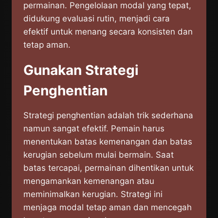
permainan. Pengelolaan modal yang tepat,
didukung evaluasi rutin, menjadi cara
efektif untuk menang secara konsisten dan
tetap aman.
Gunakan Strategi
Penghentian
Strategi penghentian adalah trik sederhana
namun sangat efektif. Pemain harus
menentukan batas kemenangan dan batas
kerugian sebelum mulai bermain. Saat
batas tercapai, permainan dihentikan untuk
mengamankan kemenangan atau
meminimalkan kerugian. Strategi ini
menjaga modal tetap aman dan mencegah