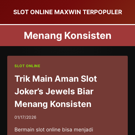
Skip
SLOT ONLINE MAXWIN TERPOPULER
to
content
Menang Konsisten
SLOT ONLINE
Trik Main Aman Slot
Joker’s Jewels Biar
Menang Konsisten
01/17/2026
Bermain slot online bisa menjadi