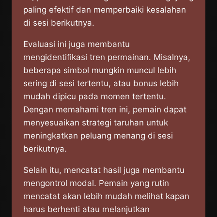
paling efektif dan memperbaiki kesalahan
di sesi berikutnya.
Evaluasi ini juga membantu
mengidentifikasi tren permainan. Misalnya,
beberapa simbol mungkin muncul lebih
sering di sesi tertentu, atau bonus lebih
mudah dipicu pada momen tertentu.
Dengan memahami tren ini, pemain dapat
menyesuaikan strategi taruhan untuk
meningkatkan peluang menang di sesi
berikutnya.
Selain itu, mencatat hasil juga membantu
mengontrol modal. Pemain yang rutin
mencatat akan lebih mudah melihat kapan
harus berhenti atau melanjutkan