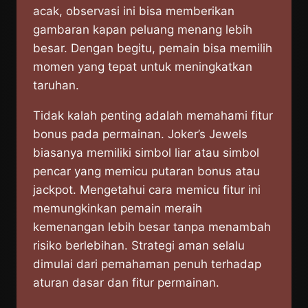
acak, observasi ini bisa memberikan
gambaran kapan peluang menang lebih
besar. Dengan begitu, pemain bisa memilih
momen yang tepat untuk meningkatkan
taruhan.
Tidak kalah penting adalah memahami fitur
bonus pada permainan. Joker’s Jewels
biasanya memiliki simbol liar atau simbol
pencar yang memicu putaran bonus atau
jackpot. Mengetahui cara memicu fitur ini
memungkinkan pemain meraih
kemenangan lebih besar tanpa menambah
risiko berlebihan. Strategi aman selalu
dimulai dari pemahaman penuh terhadap
aturan dasar dan fitur permainan.