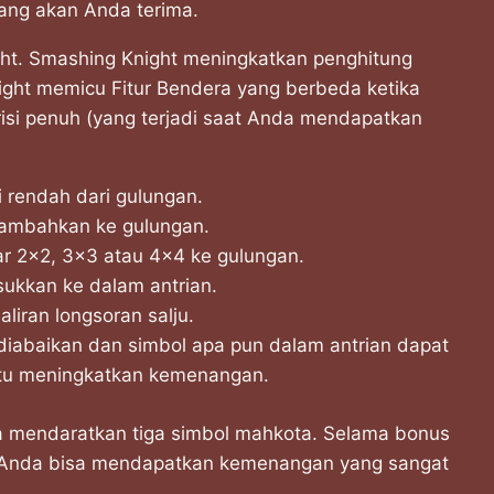
ang akan Anda terima.
ght. Smashing Knight meningkatkan penghitung
ight memicu Fitur Bendera yang berbeda ketika
risi penuh (yang terjadi saat Anda mendapatkan
 rendah dari gulungan.
ditambahkan ke gulungan.
 2×2, 3×3 atau 4×4 ke gulungan.
sukkan ke dalam antrian.
liran longsoran salju.
n diabaikan dan simbol apa pun dalam antrian dapat
tu meningkatkan kemenangan.
da mendaratkan tiga simbol mahkota. Selama bonus
gga Anda bisa mendapatkan kemenangan yang sangat