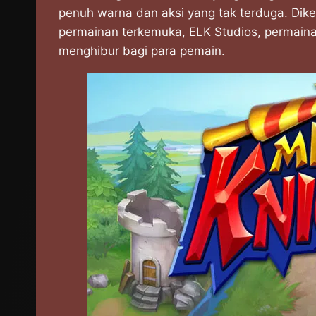
penuh warna dan aksi yang tak terduga. D
permainan terkemuka, ELK Studios, permain
menghibur bagi para pemain.