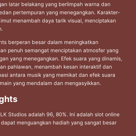
an latar belakang yang berlimpah warna dan
medan pertempuran yang menegangkan. Karakter-
imut menambah daya tarik visual, menciptakan
n.
ghts berperan besar dalam meningkatkan
 dan penuh semangat menciptakan atmosfer yang
gan yang menegangkan. Efek suara yang dinamis,
kan pahlawan, menambah kesan interaktif dan
asi antara musik yang memikat dan efek suara
rmain yang mendalam dan mengasyikkan.
ights
LK Studios adalah 96, 80%. Ini adalah slot online
da dapat menguangkan hadiah yang sangat besar