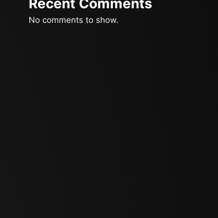
Recent Comments
No comments to show.