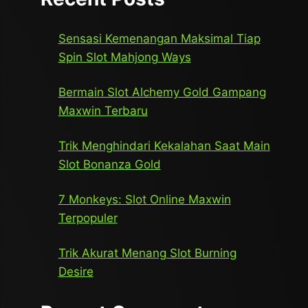
Sensasi Kemenangan Maksimal Tiap
Spin Slot Mahjong Ways
Bermain Slot Alchemy Gold Gampang
Maxwin Terbaru
Trik Menghindari Kekalahan Saat Main
Slot Bonanza Gold
7 Monkeys: Slot Online Maxwin
Terpopuler
Trik Akurat Menang Slot Burning
Desire