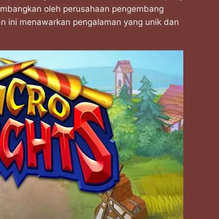
ikembangkan oleh perusahaan pengembang
an ini menawarkan pengalaman yang unik dan