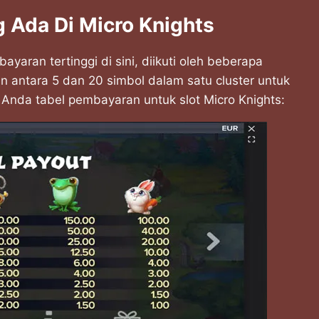
 Ada Di Micro Knights
yaran tertinggi di sini, diikuti oleh beberapa
 antara 5 dan 20 simbol dalam satu cluster untuk
 Anda tabel pembayaran untuk slot Micro Knights: