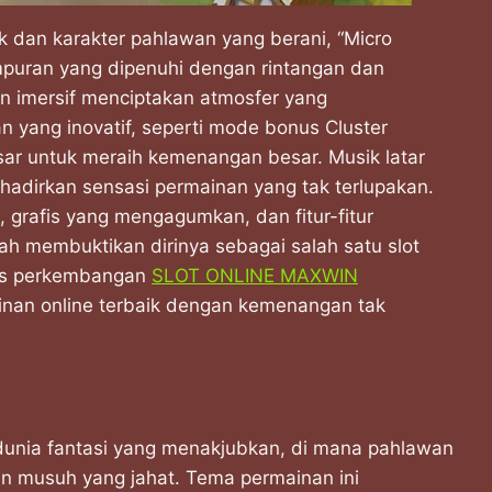
ik dan karakter pahlawan yang berani, “Micro
uran yang dipenuhi dengan rintangan dan
an imersif menciptakan atmosfer yang
n yang inovatif, seperti mode bonus Cluster
ar untuk meraih kemenangan besar. Musik latar
hadirkan sensasi permainan yang tak terlupakan.
 grafis yang mengagumkan, dan fitur-fitur
ah membuktikan dirinya sebagai salah satu slot
terus perkembangan
SLOT ONLINE MAXWIN
an online terbaik dengan kemenangan tak
dunia fantasi yang menakjubkan, di mana pahlawan
an musuh yang jahat. Tema permainan ini