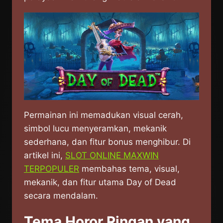
Permainan ini memadukan visual cerah,
simbol lucu menyeramkan, mekanik
sederhana, dan fitur bonus menghibur. Di
artikel ini,
SLOT ONLINE MAXWIN
TERPOPULER
membahas tema, visual,
mekanik, dan fitur utama Day of Dead
secara mendalam.
Tema Horor Ringan yang