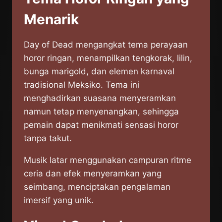
Menarik
Day of Dead mengangkat tema perayaan
horor ringan, menampilkan tengkorak, lilin,
bunga marigold, dan elemen karnaval
tradisional Meksiko. Tema ini
menghadirkan suasana menyeramkan
namun tetap menyenangkan, sehingga
pemain dapat menikmati sensasi horor
tanpa takut.
Musik latar menggunakan campuran ritme
ceria dan efek menyeramkan yang
seimbang, menciptakan pengalaman
imersif yang unik.