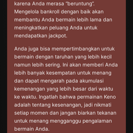
karena Anda merasa “beruntung”.
Mengelola bankroll dengan baik akan
membantu Anda bermain lebih lama dan
meningkatkan peluang Anda untuk
mendapatkan jackpot.
Anda juga bisa mempertimbangkan untuk
bermain dengan taruhan yang lebih kecil
namun lebih sering. Ini akan memberi Anda
lebih banyak kesempatan untuk menang
dan dapat mengarah pada akumulasi
kemenangan yang lebih besar dari waktu
ke waktu. Ingatlah bahwa permainan Keno
adalah tentang kesenangan, jadi nikmati
setiap momen dan jangan biarkan tekanan
untuk menang mengganggu pengalaman
bermain Anda.