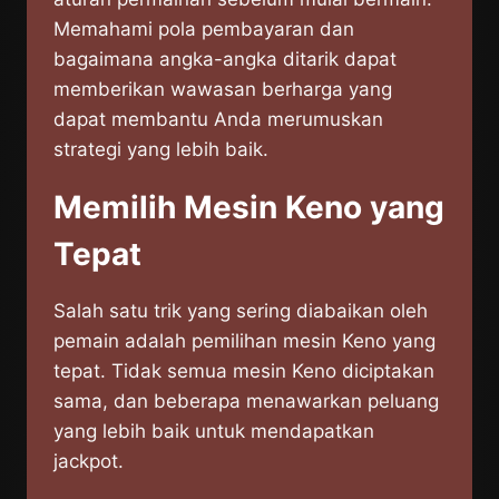
Memahami pola pembayaran dan
bagaimana angka-angka ditarik dapat
memberikan wawasan berharga yang
dapat membantu Anda merumuskan
strategi yang lebih baik.
Memilih Mesin Keno yang
Tepat
Salah satu trik yang sering diabaikan oleh
pemain adalah pemilihan mesin Keno yang
tepat. Tidak semua mesin Keno diciptakan
sama, dan beberapa menawarkan peluang
yang lebih baik untuk mendapatkan
jackpot.