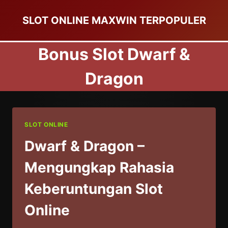
Skip
SLOT ONLINE MAXWIN TERPOPULER
to
content
Bonus Slot Dwarf &
Dragon
SLOT ONLINE
Dwarf & Dragon –
Mengungkap Rahasia
Keberuntungan Slot
Online