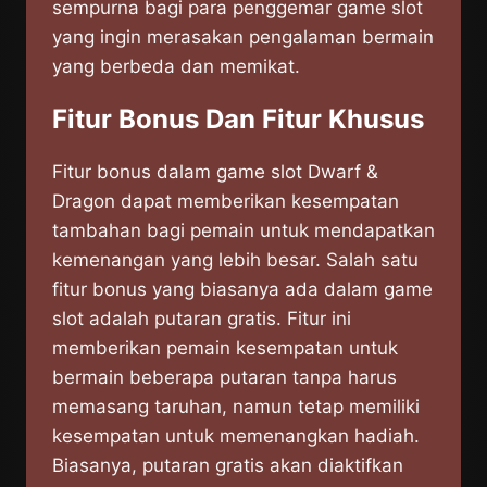
sempurna bagi para penggemar game slot
yang ingin merasakan pengalaman bermain
yang berbeda dan memikat.
Fitur Bonus Dan Fitur Khusus
Fitur bonus dalam game slot Dwarf &
Dragon dapat memberikan kesempatan
tambahan bagi pemain untuk mendapatkan
kemenangan yang lebih besar. Salah satu
fitur bonus yang biasanya ada dalam game
slot adalah putaran gratis. Fitur ini
memberikan pemain kesempatan untuk
bermain beberapa putaran tanpa harus
memasang taruhan, namun tetap memiliki
kesempatan untuk memenangkan hadiah.
Biasanya, putaran gratis akan diaktifkan