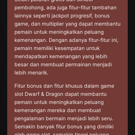
pembohong, ada juga fitur-fitur tambahan
lainnya seperti jackpot progresif, bonus
game, dan multiplier yang dapat membantu
pemain untuk meningkatkan peluang
kemenangan. Dengan adanya fitur-fitur ini,
pemain memiliki kesempatan untuk
mendapatkan kemenangan yang lebih
besar dan membuat permainan menjadi
lebih menarik.
Fitur bonus dan fitur khusus dalam game
slot Dwarf & Dragon dapat membantu
pemain untuk meningkatkan peluang
kemenangan mereka dan membuat
pengalaman bermain menjadi lebih seru.
Semakin banyak fitur bonus yang dimiliki
oleh game slot, semakin tinggi peluang