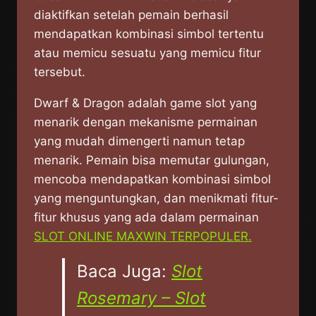
diaktifkan setelah pemain berhasil
mendapatkan kombinasi simbol tertentu
atau memicu sesuatu yang memicu fitur
tersebut.
Dwarf & Dragon adalah game slot yang
menarik dengan mekanisme permainan
yang mudah dimengerti namun tetap
menarik. Pemain bisa memutar gulungan,
mencoba mendapatkan kombinasi simbol
yang menguntungkan, dan menikmati fitur-
fitur khusus yang ada dalam permainan
SLOT ONLINE MAXWIN TERPOPULER.
Baca Juga:
Slot
Rosemary – Slot