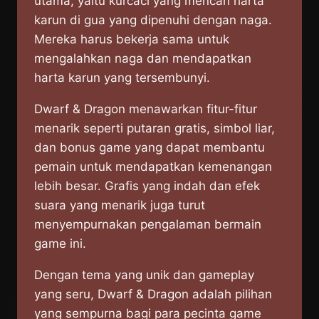
utama, yaitu kurcaci yang mencari harta
karun di gua yang dipenuhi dengan naga.
Mereka harus bekerja sama untuk
mengalahkan naga dan mendapatkan
harta karun yang tersembunyi.
Dwarf & Dragon menawarkan fitur-fitur
menarik seperti putaran gratis, simbol liar,
dan bonus game yang dapat membantu
pemain untuk mendapatkan kemenangan
lebih besar. Grafis yang indah dan efek
suara yang menarik juga turut
menyempurnakan pengalaman bermain
game ini.
Dengan tema yang unik dan gameplay
yang seru, Dwarf & Dragon adalah pilihan
yang sempurna bagi para pecinta game