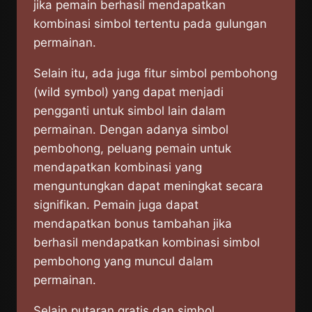
jika pemain berhasil mendapatkan
kombinasi simbol tertentu pada gulungan
permainan.
Selain itu, ada juga fitur simbol pembohong
(wild symbol) yang dapat menjadi
pengganti untuk simbol lain dalam
permainan. Dengan adanya simbol
pembohong, peluang pemain untuk
mendapatkan kombinasi yang
menguntungkan dapat meningkat secara
signifikan. Pemain juga dapat
mendapatkan bonus tambahan jika
berhasil mendapatkan kombinasi simbol
pembohong yang muncul dalam
permainan.
Selain putaran gratis dan simbol