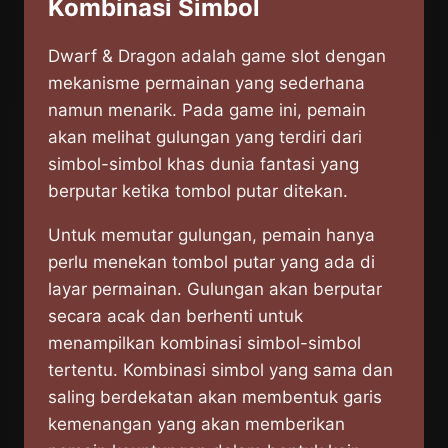
Kombinasi Simbol
Dwarf & Dragon adalah game slot dengan
mekanisme permainan yang sederhana
namun menarik. Pada game ini, pemain
akan melihat gulungan yang terdiri dari
simbol-simbol khas dunia fantasi yang
berputar ketika tombol putar ditekan.
Untuk memutar gulungan, pemain hanya
perlu menekan tombol putar yang ada di
layar permainan. Gulungan akan berputar
secara acak dan berhenti untuk
menampilkan kombinasi simbol-simbol
tertentu. Kombinasi simbol yang sama dan
saling berdekatan akan membentuk garis
kemenangan yang akan memberikan