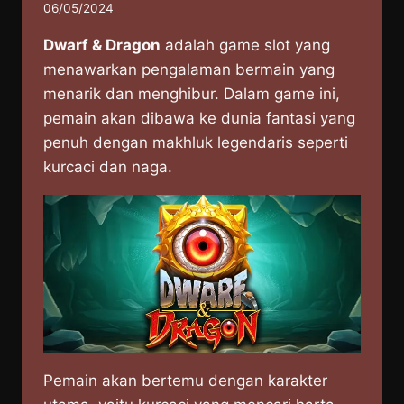
06/05/2024
Dwarf & Dragon
adalah game slot yang
menawarkan pengalaman bermain yang
menarik dan menghibur. Dalam game ini,
pemain akan dibawa ke dunia fantasi yang
penuh dengan makhluk legendaris seperti
kurcaci dan naga.
Pemain akan bertemu dengan karakter