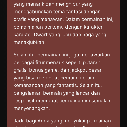
yang menarik dan menghibur yang
menggabungkan tema fantasi dengan
grafis yang menawan. Dalam permainan ini,
pemain akan bertemu dengan karakter-
karakter Dwarf yang lucu dan naga yang
menakjubkan.
Selain itu, permainan ini juga menawarkan
berbagai fitur menarik seperti putaran
gratis, bonus game, dan jackpot besar
yang bisa membuat pemain meraih
kemenangan yang fantastis. Selain itu,
pengalaman bermain yang lancar dan
responsif membuat permainan ini semakin
menyenangkan.
Jadi, bagi Anda yang menyukai permainan