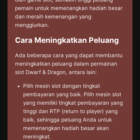
pemain untuk memenangkan hadiah besar
dan meraih kemenangan yang
menggiurkan.
Cara Meningkatkan Peluang
Ada beberapa cara yang dapat membantu
meningkatkan peluang dalam permainan
slot Dwarf & Dragon, antara lain:
Pilih mesin slot dengan tingkat
pembayaran yang baik. Pilih mesin slot
yang memiliki tingkat pembayaran yang
tinggi dan RTP (return to player) yang
baik, sehingga peluang Anda untuk
memenangkan hadiah besar akan
meningkat.