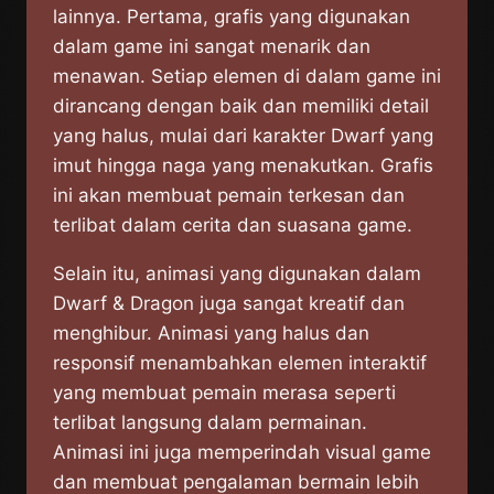
lainnya. Pertama, grafis yang digunakan
dalam game ini sangat menarik dan
menawan. Setiap elemen di dalam game ini
dirancang dengan baik dan memiliki detail
yang halus, mulai dari karakter Dwarf yang
imut hingga naga yang menakutkan. Grafis
ini akan membuat pemain terkesan dan
terlibat dalam cerita dan suasana game.
Selain itu, animasi yang digunakan dalam
Dwarf & Dragon juga sangat kreatif dan
menghibur. Animasi yang halus dan
responsif menambahkan elemen interaktif
yang membuat pemain merasa seperti
terlibat langsung dalam permainan.
Animasi ini juga memperindah visual game
dan membuat pengalaman bermain lebih