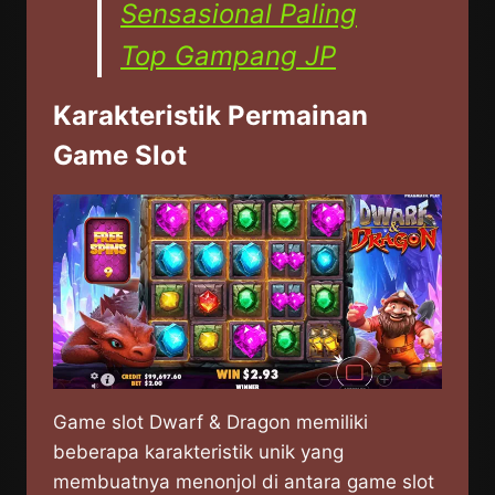
Sensasional Paling
Top Gampang JP
Karakteristik Permainan
Game Slot
Game slot Dwarf & Dragon memiliki
beberapa karakteristik unik yang
membuatnya menonjol di antara game slot