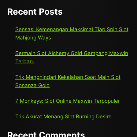
Recent Posts
Sensasi Kemenangan Maksimal Tiap Spin Slot
Mahjong Ways
Bermain Slot Alchemy Gold Gampang Maxwin
Terbaru
Trik Menghindari Kekalahan Saat Main Slot
Bonanza Gold
7 Monkeys: Slot Online Maxwin Terpopuler
Trik Akurat Menang Slot Burning Desire
Recent Comments