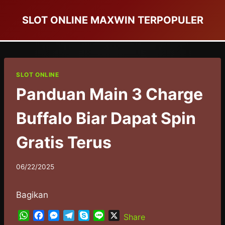
Skip
SLOT ONLINE MAXWIN TERPOPULER
to
content
SLOT ONLINE
Panduan Main 3 Charge
Buffalo Biar Dapat Spin
Gratis Terus
By
06/22/2025
adminliuy
Bagikan
W
F
M
T
S
L
X
Share