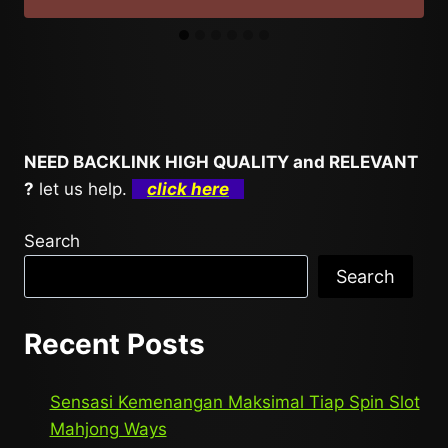
NEED BACKLINK HIGH QUALITY and RELEVANT
?
let us help.
click here
Search
Search
Recent Posts
Sensasi Kemenangan Maksimal Tiap Spin Slot
Mahjong Ways