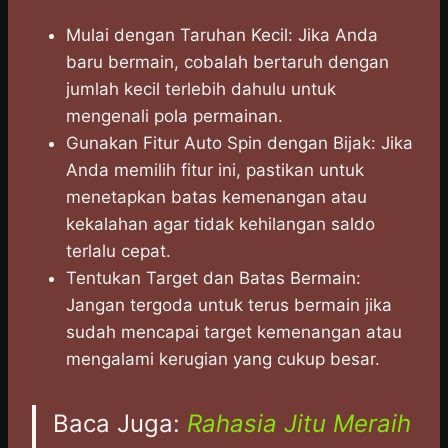
Mulai dengan Taruhan Kecil: Jika Anda
baru bermain, cobalah bertaruh dengan
jumlah kecil terlebih dahulu untuk
mengenali pola permainan.
Gunakan Fitur Auto Spin dengan Bijak: Jika
Anda memilih fitur ini, pastikan untuk
menetapkan batas kemenangan atau
kekalahan agar tidak kehilangan saldo
terlalu cepat.
Tentukan Target dan Batas Bermain:
Jangan tergoda untuk terus bermain jika
sudah mencapai target kemenangan atau
mengalami kerugian yang cukup besar.
Baca Juga:
Rahasia Jitu Meraih