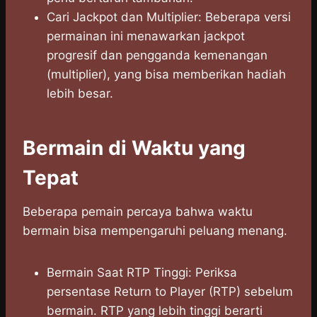
Cari Jackpot dan Multiplier: Beberapa versi
permainan ini menawarkan jackpot
progresif dan pengganda kemenangan
(multiplier), yang bisa memberikan hadiah
lebih besar.
Bermain di Waktu yang
Tepat
Beberapa pemain percaya bahwa waktu
bermain bisa mempengaruhi peluang menang.
Bermain Saat RTP Tinggi: Periksa
persentase Return to Player (RTP) sebelum
bermain. RTP yang lebih tinggi berarti