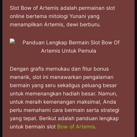
h
a
e
e
k
i
a
c
s
l
y
n
Slot Bow of Artemis adalah permainan slot
t
e
s
e
p
e
online bertema mitologi Yunani yang
s
b
e
g
e
menampilkan Artemis, dewi berburu.
A
o
n
r
p
o
g
a
p
k
e
m
r
Dengan grafis memukau dan fitur bonus
menarik, slot ini menawarkan pengalaman
bermain yang seru sekaligus peluang besar
untuk memenangkan hadiah besar. Namun,
untuk meraih kemenangan maksimal, Anda
perlu memahami cara bermain serta strategi
yang tepat. Berikut adalah panduan lengkap
untuk bermain slot
Bow of Artemis
.