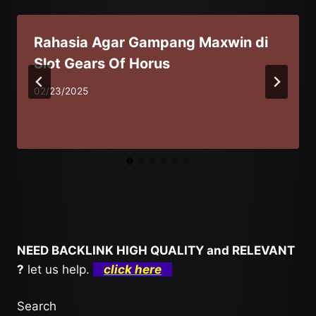
Rahasia Agar Gampang Maxwin di
Slot Gears Of Horus
02/23/2025
NEED BACKLINK HIGH QUALITY and RELEVANT
?
let us help.
click here
Search