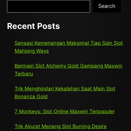
Search
Recent Posts
Sensasi Kemenangan Maksimal Tiap Spin Slot
Mahjong Ways
Bermain Slot Alchemy Gold Gampang Maxwin
Terbaru
Trik Menghindari Kekalahan Saat Main Slot
Bonanza Gold
7 Monkeys: Slot Online Maxwin Terpopuler
Trik Akurat Menang Slot Burning Desire