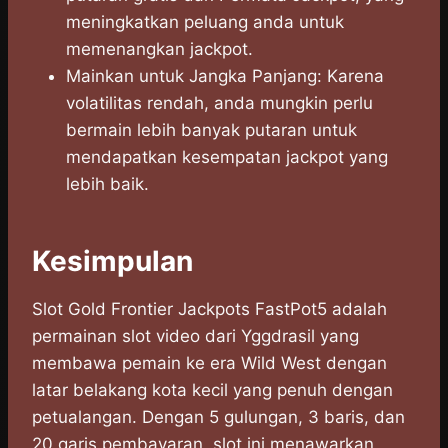
meningkatkan peluang anda untuk
memenangkan jackpot.
Mainkan untuk Jangka Panjang: Karena
volatilitas rendah, anda mungkin perlu
bermain lebih banyak putaran untuk
mendapatkan kesempatan jackpot yang
lebih baik.
Kesimpulan
Slot Gold Frontier Jackpots FastPot5 adalah
permainan slot video dari Yggdrasil yang
membawa pemain ke era Wild West dengan
latar belakang kota kecil yang penuh dengan
petualangan. Dengan 5 gulungan, 3 baris, dan
20 garis pembayaran, slot ini menawarkan