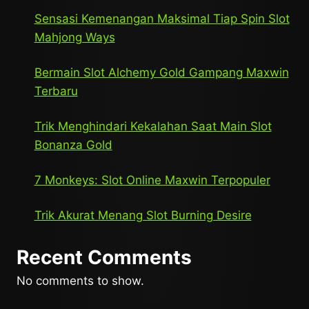
Sensasi Kemenangan Maksimal Tiap Spin Slot
Mahjong Ways
Bermain Slot Alchemy Gold Gampang Maxwin
Terbaru
Trik Menghindari Kekalahan Saat Main Slot
Bonanza Gold
7 Monkeys: Slot Online Maxwin Terpopuler
Trik Akurat Menang Slot Burning Desire
Recent Comments
No comments to show.