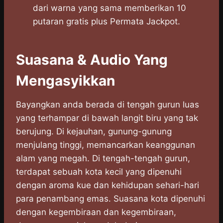
dari warna yang sama memberikan 10
putaran gratis plus Permata Jackpot.
Suasana & Audio Yang
Mengasyikkan
Bayangkan anda berada di tengah gurun luas
yang terhampar di bawah langit biru yang tak
berujung. Di kejauhan, gunung-gunung
menjulang tinggi, memancarkan keanggunan
alam yang megah. Di tengah-tengah gurun,
terdapat sebuah kota kecil yang dipenuhi
dengan aroma kue dan kehidupan sehari-hari
para penambang emas. Suasana kota dipenuhi
dengan kegembiraan dan kegembiraan,