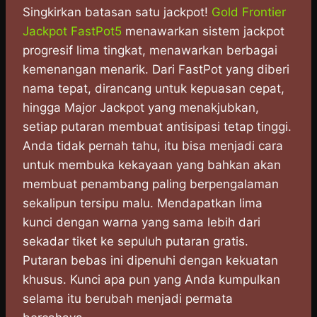
Singkirkan batasan satu jackpot!
Gold Frontier
Jackpot FastPot5
menawarkan sistem jackpot
progresif lima tingkat, menawarkan berbagai
kemenangan menarik. Dari FastPot yang diberi
nama tepat, dirancang untuk kepuasan cepat,
hingga Major Jackpot yang menakjubkan,
setiap putaran membuat antisipasi tetap tinggi.
Anda tidak pernah tahu, itu bisa menjadi cara
untuk membuka kekayaan yang bahkan akan
membuat penambang paling berpengalaman
sekalipun tersipu malu. Mendapatkan lima
kunci dengan warna yang sama lebih dari
sekadar tiket ke sepuluh putaran gratis.
Putaran bebas ini dipenuhi dengan kekuatan
khusus. Kunci apa pun yang Anda kumpulkan
selama itu berubah menjadi permata