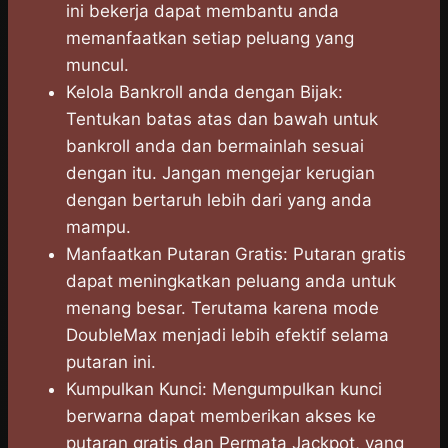
ini bekerja dapat membantu anda
memanfaatkan setiap peluang yang
muncul.
Kelola Bankroll anda dengan Bijak:
Tentukan batas atas dan bawah untuk
bankroll anda dan bermainlah sesuai
dengan itu. Jangan mengejar kerugian
dengan bertaruh lebih dari yang anda
mampu.
Manfaatkan Putaran Gratis: Putaran gratis
dapat meningkatkan peluang anda untuk
menang besar. Terutama karena mode
DoubleMax menjadi lebih efektif selama
putaran ini.
Kumpulkan Kunci: Mengumpulkan kunci
berwarna dapat memberikan akses ke
putaran gratis dan Permata Jackpot, yang