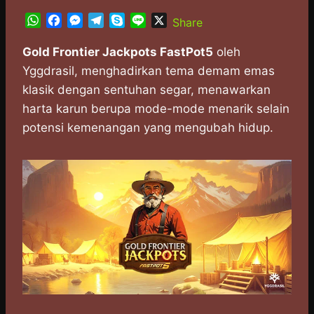
W
F
M
T
S
L
X
Share
h
a
e
e
k
i
a
c
s
l
y
n
Gold Frontier Jackpots FastPot5
oleh
t
e
s
e
p
e
Yggdrasil, menghadirkan tema demam emas
s
b
e
g
e
klasik dengan sentuhan segar, menawarkan
A
o
n
r
harta karun berupa mode-mode menarik selain
p
o
g
a
potensi kemenangan yang mengubah hidup.
p
k
e
m
r